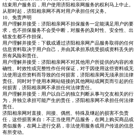
结束用户服务后，用户使用济阳相亲网服务的权利马上中止。
从那时起，济阳相亲网
不再对用户承担任何义务。
10、免责声明
用户理解并接受：济阳相亲网
不担保服务一定能满足用户的要
求，也不担保服务不会受中断，对服务的及时性、安全性、出
错发生都不作担保。
用户理解并接受：下载或通过济阳相亲网
产品服务取得的任何
信息资料取决于用户自己，并由其承担系统受损或资料丢失的
所有风险和责任。
用户理解并接受：济阳相亲网不对其他用户所提供的内容的准
确性、时效性或完整性作任何保证，对于因使用这些资料或无
法使用这些资料而导致的任何损害，济阳相亲网无须承担法律
责任。同时对于使用本网站链接的其他网站或网页而引起的任
何损害，济阳相亲网
不承担任何法律责任。
用户理解并接受：用户以自己的独立判断从事与交友相关的行
为，并独立承担可能产生的责任，济阳相亲网
不承担任何法律
责任。
济阳相亲网
对直接、间接、偶然、特殊及继起的损害不负责
任，这些损害来自：不正当使用产品服务，在网上购买商品或
类似服务，在网上进行交易，非法使用服务或用户传送的信息
有所变动。