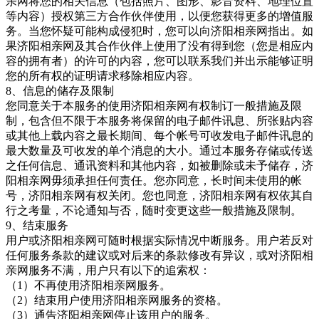
亲网将您的相关信息（包括照片、图形、影音资料、地理位置
等内容）授权第三方合作伙伴使用，以便您获得更多的增值服
务。当您怀疑可能构成侵犯时，您可以向济阳相亲网指出。如
果济阳相亲网
及其合作伙伴上使用了没有得到您（您是相应内
容的拥有者）的许可的内容，您可以联系我们并出示能够证明
您的所有权的证明请求移除相应内容。
8、信息的储存及限制
您同意关于本服务的使用济阳相亲网有权制订一般措施及限
制，包含但不限于本服务将保留的电子邮件讯息、所张贴内容
或其他上载内容之最长期间、每个帐号可收发电子邮件讯息的
最大数量及可收发的单个消息的大小。通过本服务存储或传送
之任何信息、通讯资料和其他内容，如被删除或未予储存，济
阳相亲网毋须承担任何责任。您亦同意，长时间未使用的帐
号，济阳相亲网有权关闭。您也同意，济阳相亲网
有权依其自
行之考量，不论通知与否，随时变更这些一般措施及限制。
9、结束服务
用户或济阳相亲网可随时根据实际情况中断服务。用户若反对
任何服务条款的建议或对后来的条款修改有异议，或对济阳相
亲网服务不满，用户只有以下的追索权：
（
1）不再使用
济阳相亲网服务。
（
2）结束用户使用
济阳相亲网服务的资格。
（
3）通告
济阳相亲网停止该用户的服务。