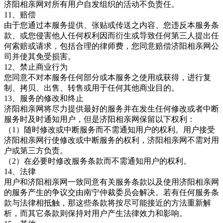
济阳相亲网
对所有用户自发组织的活动不负责任。
11、赔偿
由于您通过本服务提供、张贴或传送之内容、您违反本服务条
款、或您侵害他人任何权利因而衍生或导致任何第三人提出任
何索赔或请求，包括合理的律师费，您同意赔偿济阳相亲网
公
司并使其免受损害。
12、禁止商业行为
您同意不对本服务任何部分或本服务之使用或获得，进行复
制、拷贝、出售、转售或用于任何其他商业目的。
13、服务的修改和终止
济阳相亲网将尽力提供最好的服务并在发生任何修改或者中断
服务时及时通知用户，但是济阳相亲网保留以下权利：
（
1）随时修改或中断服务而不需通知用户的权利。用户接受
济阳相亲网行使修改或中断服务的权利，济阳相亲网不需对用
户或第三方负责。
（
2）在必要时修改服务条款而不需通知用户的权利。
14、法律
用户和济阳相亲网一致同意有关服务条款以及使用济阳相亲网
的服务产生的争议交由南宁仲裁委员会解决。若有任何服务条
款与法律相抵触，那这些条款将按尽可能接近的方法重新解
析，而其它条款则保持对用户产生法律效力和影响。