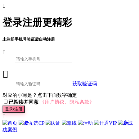

登录注册更精彩
未注册手机号验证后自动注册


获取验证码
对应的小写是？点击下面数字确定
已阅读并同意
《用户协议、隐私条款》
登录/注册

首页
新
互选CP
认证
牵线
活动
开通VIP
新
成
功案例