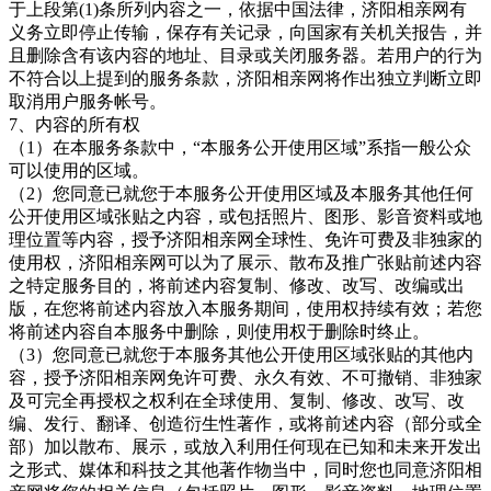
于上段第
(1)条所列内容之一，依据中国法律，
济阳相亲网有
义务立即停止传输，保存有关记录，向国家有关机关报告，并
且删除含有该内容的地址、目录或关闭服务器。若用户的行为
不符合以上提到的服务条款，济阳相亲网
将作出独立判断立即
取消用户服务帐号。
7、内容的所有权
（
1）在本服务条款中，“本服务公开使用区域”系指一般公众
可以使用的区域。
（
2）您同意已就您于本服务公开使用区域及本服务其他任何
公开使用区域张贴之内容，或包括照片、图形、影音资料或地
理位置等内容，授予
济阳相亲网全球性、免许可费及非独家的
使用权，济阳相亲网可以为了展示、散布及推广张贴前述内容
之特定服务目的，将前述内容复制、修改、改写、改编或出
版，在您将前述内容放入本服务期间，使用权持续有效；若您
将前述内容自本服务中删除，则使用权于删除时终止。
（
3）您同意已就您于本服务其他公开使用区域张贴的其他内
容，授予
济阳相亲网免许可费、永久有效、不可撤销、非独家
及可完全再授权之权利在全球使用、复制、修改、改写、改
编、发行、翻译、创造衍生性著作，或将前述内容（部分或全
部）加以散布、展示，或放入利用任何现在已知和未来开发出
之形式、媒体和科技之其他著作物当中，同时您也同意济阳相