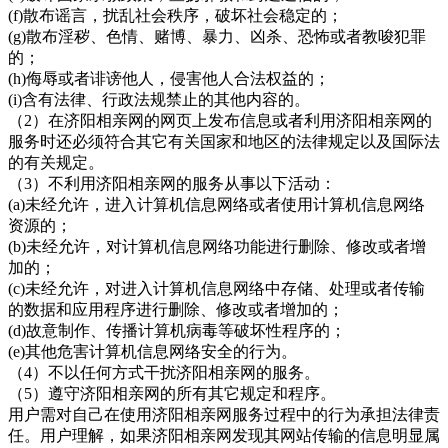
(f)散布谣言，扰乱社会秩序，破坏社会稳定的；
(g)散布淫秽、色情、赌博、暴力、凶杀、恐怖或者教唆犯罪
的；
(h)侮辱或者诽谤他人，侵害他人合法权益的；
(i)含有法律、行政法规禁止的其他内容的。
（
2）在
济阳相亲网的网页上发布信息或者利用济阳相亲网的
服务时还必须符合其它有关国家和地区的法律规定以及国际法
的有关规定。
（
3）不利用
济阳相亲网的服务从事以下活动：
(a)未经允许，进入计算机信息网络或者使用计算机信息网络
资源的；
(b)未经允许，对计算机信息网络功能进行删除、修改或者增
加的；
(c)未经允许，对进入计算机信息网络中存储、处理或者传输
的数据和应用程序进行删除、修改或者增加的；
(d)故意制作、传播计算机病毒等破坏性程序的；
(e)其他危害计算机信息网络安全的行为。
（
4）不以任何方式干扰
济阳相亲网的服务。
（
5）遵守
济阳相亲网
的所有其它规定和程序。
用户需对自己在使用济阳相亲网服务过程中的行为承担法律责
任。用户理解，如果济阳相亲网
发现其网站传输的信息明显属