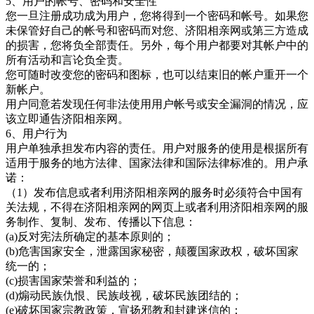
5、用户的帐号、密码和安全性
您一旦注册成功成为用户，您将得到一个密码和帐号。如果您
未保管好自己的帐号和密码而对您、济阳相亲网
或第三方造成
的损害，您将负全部责任。另外，每个用户都要对其帐户中的
所有活动和言论负全责。
您可随时改变您的密码和图标，也可以结束旧的帐户重开一个
新帐户。
用户同意若发现任何非法使用用户帐号或安全漏洞的情况，应
该立即通告济阳相亲网
。
6、用户行为
用户单独承担发布内容的责任。用户对服务的使用是根据所有
适用于服务的地方法律、国家法律和国际法律标准的。用户承
诺：
（
1）发布信息或者利用
济阳相亲网的服务时必须符合中国有
关法规，不得在济阳相亲网的网页上或者利用济阳相亲网的服
务制作、复制、发布、传播以下信息：
(a)反对宪法所确定的基本原则的；
(b)危害国家安全，泄露国家秘密，颠覆国家政权，破坏国家
统一的；
(c)损害国家荣誉和利益的；
(d)煽动民族仇恨、民族歧视，破坏民族团结的；
(e)破坏国家宗教政策，宣扬邪教和封建迷信的；