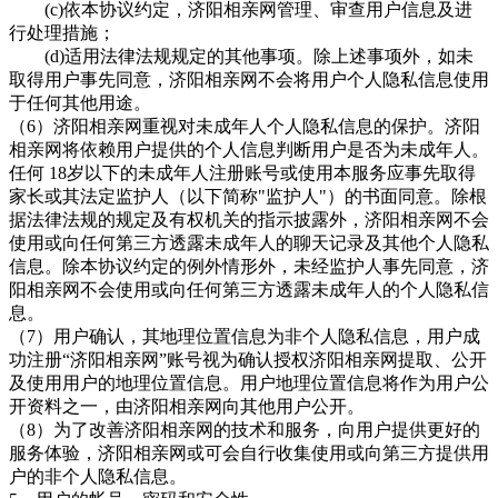
(c)依本协议约定，
济阳相亲网管理、审查用户信息及进
行处理措施；
(d)适用法律法规规定的其他事项。除上述事项外，如未
取得用户事先同意，
济阳相亲网不会将用户个人隐私信息使用
于任何其他用途。
（
6）
济阳相亲网重视对未成年人个人隐私信息的保护。济阳
相亲网
将依赖用户提供的个人信息判断用户是否为未成年人。
任何
18岁以下的未成年人注册账号或使用本服务应事先取得
家长或其法定监护人（以下简称"监护人"）的书面同意。除根
据法律法规的规定及有权机关的指示披露外，
济阳相亲网不会
使用或向任何第三方透露未成年人的聊天记录及其他个人隐私
信息。除本协议约定的例外情形外，未经监护人事先同意，济
阳相亲网不会使用或向任何第三方透露未成年人的个人隐私信
息。
（
7）用户确认，其地理位置信息为非个人隐私信息，用户成
功注册“
济阳相亲网”账号视为确认授权济阳相亲网提取、公开
及使用用户的地理位置信息。用户地理位置信息将作为用户公
开资料之一，由济阳相亲网向其他用户公开。
（
8）为了改善
济阳相亲网的技术和服务，向用户提供更好的
服务体验，济阳相亲网或可会自行收集使用或向第三方提供用
户的非个人隐私信息。