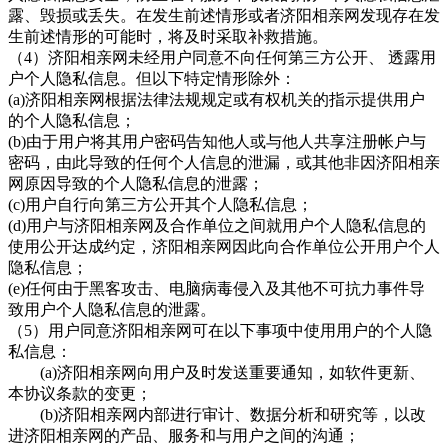
露、毁损或丢失。在发生前述情形或者济阳相亲网发现存在发
生前述情形的可能时，将及时采取补救措施。
（
4）
济阳相亲网
未经用户同意不向任何第三方公开、
透露用
户个人隐私信息。但以下特定情形除外：
(a)济阳相亲网根据法律法规规定或有权机关的指示提供用户
的个人隐私信息；
(b)由于用户将其用户密码告知他人或与他人共享注册帐户与
密码，由此导致的任何个人信息的泄漏，或其他非因济阳相亲
网
原因导致的个人隐私信息的泄露；
(c)用户自行向第三方公开其个人隐私信息；
(d)用户与济阳相亲网及合作单位之间就用户个人隐私信息的
使用公开达成约定，济阳相亲网因此向合作单位公开用户个人
隐私信息；
(e)任何由于黑客攻击、电脑病毒侵入及其他不可抗力事件导
致用户个人隐私信息的泄露。
（
5）用户同意
济阳相亲网可在以下事项中使用用户的个人隐
私信息：
(a)
济阳相亲网向用户及时发送重要通知，如软件更新、
本协议条款的变更；
(b)
济阳相亲网内部进行审计、数据分析和研究等，以改
进济阳相亲网的产品、服务和与用户之间的沟通；