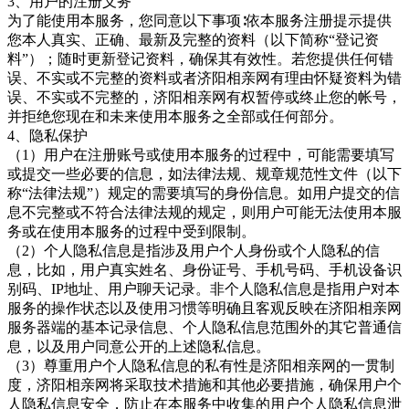
3、用户的注册义务
为了能使用本服务，您同意以下事项
∶依本服务注册提示提供
您本人真实、正确、最新及完整的资料（以下简称“登记资
料”）；随时更新登记资料，确保其有效性。若您提供任何错
误、不实或不完整的资料或者
济阳相亲网有理由怀疑资料为错
误、不实或不完整的，济阳相亲网
有权暂停或终止您的帐号，
并拒绝您现在和未来使用本服务之全部或任何部分。
4、隐私保护
（
1）用户在注册账号或使用本服务的过程中，可能需要填写
或提交一些必要的信息，如法律法规、规章规范性文件（以下
称“法律法规”）规定的需要填写的身份信息。如用户提交的信
息不完整或不符合法律法规的规定，则用户可能无法使用本服
务或在使用本服务的过程中受到限制。
（
2）个人隐私信息是指涉及用户个人身份或个人隐私的信
息，比如，用户真实姓名、身份证号、手机号码、手机设备识
别码、IP地址、用户聊天记录。非个人隐私信息是指用户对本
服务的操作状态以及使用习惯等明确且客观反映在
济阳相亲网
服务器端的基本记录信息、个人隐私信息范围外的其它普通信
息，以及用户同意公开的上述隐私信息。
（
3）尊重用户个人隐私信息的私有性是
济阳相亲网的一贯制
度，济阳相亲网将采取技术措施和其他必要措施，确保用户个
人隐私信息安全，防止在本服务中收集的用户个人隐私信息泄