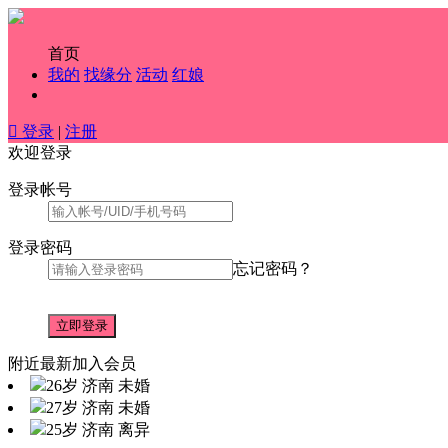
首页
我的
找缘分
活动
红娘

登录
|
注册
欢迎登录
登录帐号
登录密码
忘记密码？
附近最新加入会员
26岁 济南 未婚
27岁 济南 未婚
25岁 济南 离异