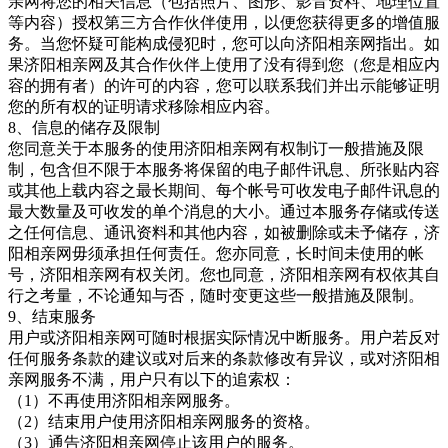
亲网将您的相关信息（包括照片、图形、影音资料、地理位置
等内容）授权第三方合作伙伴使用，以便您获得更多的增值服
务。当您怀疑可能构成侵犯时，您可以向济阳相亲网指出。如
果济阳相亲网
及其合作伙伴上使用了没有得到您（您是相应内
容的拥有者）的许可的内容，您可以联系我们并出示能够证明
您的所有权的证明请求移除相应内容。
8、信息的储存及限制
您同意关于本服务的使用济阳相亲网有权制订一般措施及限
制，包含但不限于本服务将保留的电子邮件讯息、所张贴内容
或其他上载内容之最长期间、每个帐号可收发电子邮件讯息的
最大数量及可收发的单个消息的大小。通过本服务存储或传送
之任何信息、通讯资料和其他内容，如被删除或未予储存，济
阳相亲网毋须承担任何责任。您亦同意，长时间未使用的帐
号，济阳相亲网有权关闭。您也同意，济阳相亲网
有权依其自
行之考量，不论通知与否，随时变更这些一般措施及限制。
9、结束服务
用户或济阳相亲网可随时根据实际情况中断服务。用户若反对
任何服务条款的建议或对后来的条款修改有异议，或对济阳相
亲网服务不满，用户只有以下的追索权：
（
1）不再使用
济阳相亲网服务。
（
2）结束用户使用
济阳相亲网服务的资格。
（
3）通告
济阳相亲网停止该用户的服务。