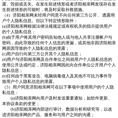
露、毁损或丢失。在发生前述情形或者济阳相亲网发现存在发
生前述情形的可能时，将及时采取补救措施。
（
4）
济阳相亲网
未经用户同意不向任何第三方公开、
透露用
户个人隐私信息。但以下特定情形除外：
(a)济阳相亲网根据法律法规规定或有权机关的指示提供用户
的个人隐私信息；
(b)由于用户将其用户密码告知他人或与他人共享注册帐户与
密码，由此导致的任何个人信息的泄漏，或其他非因济阳相亲
网
原因导致的个人隐私信息的泄露；
(c)用户自行向第三方公开其个人隐私信息；
(d)用户与济阳相亲网及合作单位之间就用户个人隐私信息的
使用公开达成约定，济阳相亲网因此向合作单位公开用户个人
隐私信息；
(e)任何由于黑客攻击、电脑病毒侵入及其他不可抗力事件导
致用户个人隐私信息的泄露。
（
5）用户同意
济阳相亲网可在以下事项中使用用户的个人隐
私信息：
(a)
济阳相亲网向用户及时发送重要通知，如软件更新、
本协议条款的变更；
(b)
济阳相亲网内部进行审计、数据分析和研究等，以改
进济阳相亲网的产品、服务和与用户之间的沟通；