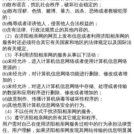
(f)散布谣言，扰乱社会秩序，破坏社会稳定的；
(g)散布淫秽、色情、赌博、暴力、凶杀、恐怖或者教唆犯罪
的；
(h)侮辱或者诽谤他人，侵害他人合法权益的；
(i)含有法律、行政法规禁止的其他内容的。
（
2）在
济阳相亲网的网页上发布信息或者利用济阳相亲网的
服务时还必须符合其它有关国家和地区的法律规定以及国际法
的有关规定。
（
3）不利用
济阳相亲网的服务从事以下活动：
(a)未经允许，进入计算机信息网络或者使用计算机信息网络
资源的；
(b)未经允许，对计算机信息网络功能进行删除、修改或者增
加的；
(c)未经允许，对进入计算机信息网络中存储、处理或者传输
的数据和应用程序进行删除、修改或者增加的；
(d)故意制作、传播计算机病毒等破坏性程序的；
(e)其他危害计算机信息网络安全的行为。
（
4）不以任何方式干扰
济阳相亲网的服务。
（
5）遵守
济阳相亲网
的所有其它规定和程序。
用户需对自己在使用济阳相亲网服务过程中的行为承担法律责
任。用户理解，如果济阳相亲网
发现其网站传输的信息明显属