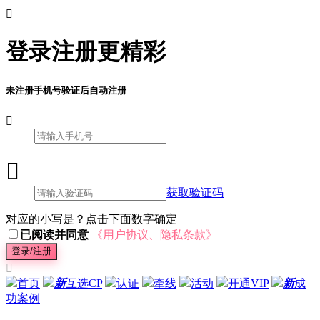

登录注册更精彩
未注册手机号验证后自动注册


获取验证码
对应的小写是？点击下面数字确定
已阅读并同意
《用户协议、隐私条款》
登录/注册

首页
新
互选CP
认证
牵线
活动
开通VIP
新
成
功案例