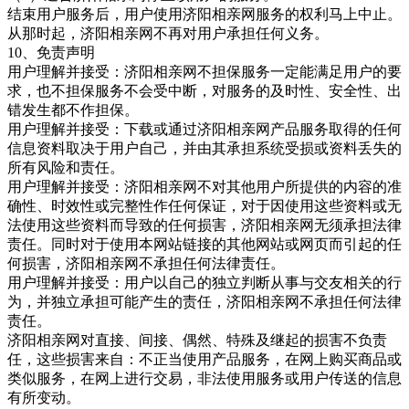
结束用户服务后，用户使用济阳相亲网服务的权利马上中止。
从那时起，济阳相亲网
不再对用户承担任何义务。
10、免责声明
用户理解并接受：济阳相亲网
不担保服务一定能满足用户的要
求，也不担保服务不会受中断，对服务的及时性、安全性、出
错发生都不作担保。
用户理解并接受：下载或通过济阳相亲网
产品服务取得的任何
信息资料取决于用户自己，并由其承担系统受损或资料丢失的
所有风险和责任。
用户理解并接受：济阳相亲网不对其他用户所提供的内容的准
确性、时效性或完整性作任何保证，对于因使用这些资料或无
法使用这些资料而导致的任何损害，济阳相亲网无须承担法律
责任。同时对于使用本网站链接的其他网站或网页而引起的任
何损害，济阳相亲网
不承担任何法律责任。
用户理解并接受：用户以自己的独立判断从事与交友相关的行
为，并独立承担可能产生的责任，济阳相亲网
不承担任何法律
责任。
济阳相亲网
对直接、间接、偶然、特殊及继起的损害不负责
任，这些损害来自：不正当使用产品服务，在网上购买商品或
类似服务，在网上进行交易，非法使用服务或用户传送的信息
有所变动。