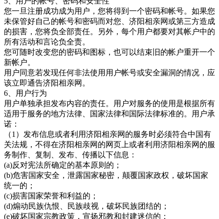
5、用户的帐号、密码和安全性
您一旦注册成功成为用户，您将得到一个密码和帐号。如果您
未保管好自己的帐号和密码而对您、济阳相亲网
或第三方造成
的损害，您将负全部责任。另外，每个用户都要对其帐户中的
所有活动和言论负全责。
您可随时改变您的密码和图标，也可以结束旧的帐户重开一个
新帐户。
用户同意若发现任何非法使用用户帐号或安全漏洞的情况，应
该立即通告济阳相亲网
。
6、用户行为
用户单独承担发布内容的责任。用户对服务的使用是根据所有
适用于服务的地方法律、国家法律和国际法律标准的。用户承
诺：
（
1）发布信息或者利用
济阳相亲网的服务时必须符合中国有
关法规，不得在济阳相亲网的网页上或者利用济阳相亲网的服
务制作、复制、发布、传播以下信息：
(a)反对宪法所确定的基本原则的；
(b)危害国家安全，泄露国家秘密，颠覆国家政权，破坏国家
统一的；
(c)损害国家荣誉和利益的；
(d)煽动民族仇恨、民族歧视，破坏民族团结的；
(e)破坏国家宗教政策，宣扬邪教和封建迷信的；