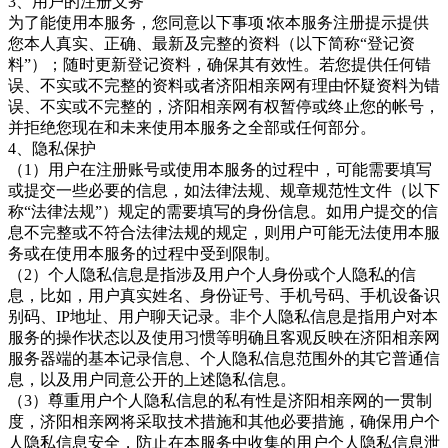
3、用户的注册义务
为了能使用本服务，您同意以下事项
∶依本服务注册提示提供
您本人真实、正确、最新及完整的资料（以下简称“登记资
料”）；随时更新登记资料，确保其有效性。若您提供任何错
误、不实或不完整的资料或者
济阳相亲网有理由怀疑资料为错
误、不实或不完整的，济阳相亲网
有权暂停或终止您的帐号，
并拒绝您现在和未来使用本服务之全部或任何部分。
4、隐私保护
（
1）用户在注册账号或使用本服务的过程中，可能需要填写
或提交一些必要的信息，如法律法规、规章规范性文件（以下
称“法律法规”）规定的需要填写的身份信息。如用户提交的信
息不完整或不符合法律法规的规定，则用户可能无法使用本服
务或在使用本服务的过程中受到限制。
（
2）个人隐私信息是指涉及用户个人身份或个人隐私的信
息，比如，用户真实姓名、身份证号、手机号码、手机设备识
别码、IP地址、用户聊天记录。非个人隐私信息是指用户对本
服务的操作状态以及使用习惯等明确且客观反映在
济阳相亲网
服务器端的基本记录信息、个人隐私信息范围外的其它普通信
息，以及用户同意公开的上述隐私信息。
（
3）尊重用户个人隐私信息的私有性是
济阳相亲网的一贯制
度，济阳相亲网将采取技术措施和其他必要措施，确保用户个
人隐私信息安全，防止在本服务中收集的用户个人隐私信息泄