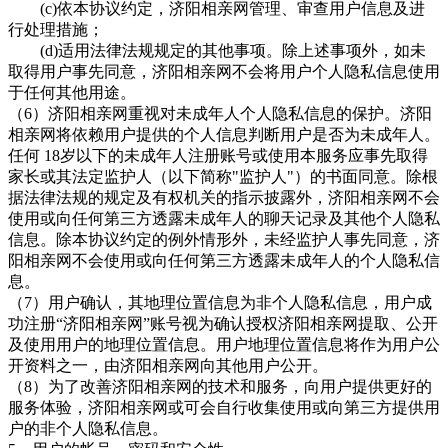
(c)依本协议约定，
济阳相亲网管理、审查用户信息及进
行处理措施；
(d)适用法律法规规定的其他事项。除上述事项外，如未
取得用户事先同意，
济阳相亲网不会将用户个人隐私信息使用
于任何其他用途。
（
6）
济阳相亲网重视对未成年人个人隐私信息的保护。济阳
相亲网
将依赖用户提供的个人信息判断用户是否为未成年人。
任何
18岁以下的未成年人注册账号或使用本服务应事先取得
家长或其法定监护人（以下简称"监护人"）的书面同意。除根
据法律法规的规定及有权机关的指示披露外，
济阳相亲网不会
使用或向任何第三方透露未成年人的聊天记录及其他个人隐私
信息。除本协议约定的例外情形外，未经监护人事先同意，济
阳相亲网不会使用或向任何第三方透露未成年人的个人隐私信
息。
（
7）用户确认，其地理位置信息为非个人隐私信息，用户成
功注册“
济阳相亲网”账号视为确认授权济阳相亲网提取、公开
及使用用户的地理位置信息。用户地理位置信息将作为用户公
开资料之一，由济阳相亲网向其他用户公开。
（
8）为了改善
济阳相亲网的技术和服务，向用户提供更好的
服务体验，济阳相亲网或可会自行收集使用或向第三方提供用
户的非个人隐私信息。