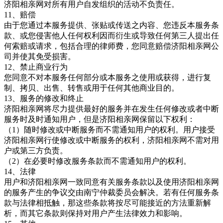
济阳相亲网
对所有用户自发组织的活动不负责任。
11、赔偿
由于您通过本服务提供、张贴或传送之内容、您违反本服务条
款、或您侵害他人任何权利因而衍生或导致任何第三人提出任
何索赔或请求，包括合理的律师费，您同意赔偿济阳相亲网
公
司并使其免受损害。
12、禁止商业行为
您同意不对本服务任何部分或本服务之使用或获得，进行复
制、拷贝、出售、转售或用于任何其他商业目的。
13、服务的修改和终止
济阳相亲网将尽力提供最好的服务并在发生任何修改或者中断
服务时及时通知用户，但是济阳相亲网保留以下权利：
（
1）随时修改或中断服务而不需通知用户的权利。用户接受
济阳相亲网行使修改或中断服务的权利，济阳相亲网不需对用
户或第三方负责。
（
2）在必要时修改服务条款而不需通知用户的权利。
14、法律
用户和济阳相亲网一致同意有关服务条款以及使用济阳相亲网
的服务产生的争议交由南宁仲裁委员会解决。若有任何服务条
款与法律相抵触，那这些条款将按尽可能接近的方法重新解
析，而其它条款则保持对用户产生法律效力和影响。