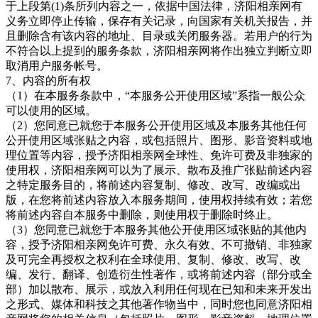
于上段第
(1)条所列内容之一，依据中国法律，
济阳相亲网有
义务立即停止传输，保存有关记录，向国家有关机关报告，并
且删除含有该内容的地址、目录或关闭服务器。若用户的行为
不符合以上提到的服务条款，济阳相亲网
将作出独立判断立即
取消用户服务帐号。
7、内容的所有权
（
1）在本服务条款中，“本服务公开使用区域”系指一般公众
可以使用的区域。
（
2）您同意已就您于本服务公开使用区域及本服务其他任何
公开使用区域张贴之内容，或包括照片、图形、影音资料或地
理位置等内容，授予
济阳相亲网全球性、免许可费及非独家的
使用权，济阳相亲网可以为了展示、散布及推广张贴前述内容
之特定服务目的，将前述内容复制、修改、改写、改编或出
版，在您将前述内容放入本服务期间，使用权持续有效；若您
将前述内容自本服务中删除，则使用权于删除时终止。
（
3）您同意已就您于本服务其他公开使用区域张贴的其他内
容，授予
济阳相亲网免许可费、永久有效、不可撤销、非独家
及可完全再授权之权利在全球使用、复制、修改、改写、改
编、发行、翻译、创造衍生性著作，或将前述内容（部分或全
部）加以散布、展示，或放入利用任何现在已知和未来开发出
之形式、媒体和科技之其他著作物当中，同时您也同意济阳相