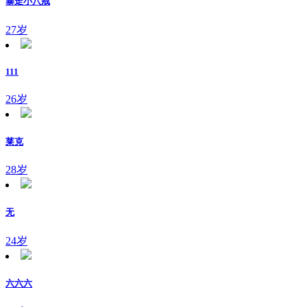
暴走小八戒
27岁
111
26岁
莱克
28岁
无
24岁
六六六