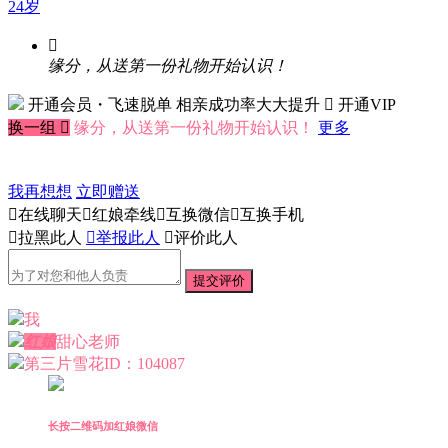
24岁

缘分，从送第一份礼物开始认识！
开通会员・飞速脱单
相亲成功率大大提升
 开通VIP
换一组

缘分，从送第一份礼物开始认识！
更多
我再想想
立即赠送

在线聊天

红娘牵线

互换微信

互换手机

拉黑此人

举报此人

评价此人
提交评价
我
红娘
甜心老师
第三片雪花
ID：104087
长按二维码加红娘微信