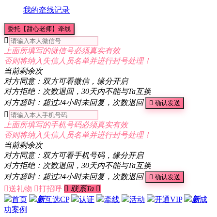
我的牵线记录
委托【甜心老师】牵线

上面所填写的微信号必须真实有效
否则将纳入失信人员名单并进行封号处理！
当前剩余
次
对方同意：双方可看微信，缘分开启
对方拒绝：次数退回，30天内不能与Ta互换
对方超时：超过24小时未回复，次数退回

确认发送

上面所填写的手机号码必须真实有效
否则将纳入失信人员名单并进行封号处理！
当前剩余
次
对方同意：双方可看手机号码，缘分开启
对方拒绝：次数退回，30天内不能与Ta互换
对方超时：超过24小时未回复，次数退回

确认发送

送礼物

打招呼

联系Ta

首页
新
互选CP
认证
牵线
活动
开通VIP
新
成
功案例