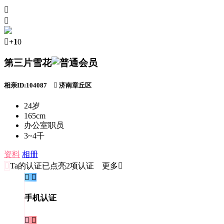



+1
0
第三片雪花
相亲ID:104087

济南章丘区
24岁
165cm
办公室职员
3~4千
资料
相册

Ta的认证
已点亮2项认证 更多


手机认证

