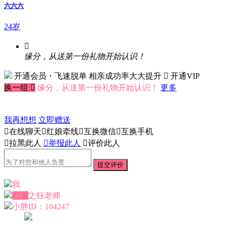
六六六
24岁

缘分，从送第一份礼物开始认识！
开通会员・飞速脱单
相亲成功率大大提升
 开通VIP
换一组

缘分，从送第一份礼物开始认识！
更多
我再想想
立即赠送

在线聊天

红娘牵线

互换微信

互换手机

拉黑此人

举报此人

评价此人
提交评价
我
红娘
之钰老师
小胖
ID：104247