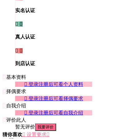
实名认证


真人认证


到店认证

基本资料
 登录注册后可看个人资料

择偶要求
 登录注册后可看择偶要求

自我介绍
 登录注册后可看自我介绍

评价此人
暂无评价
我要评价
猜你喜欢
 设置要求
