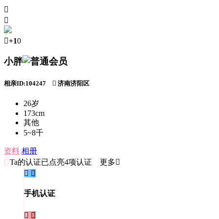



+1
0
小胖
相亲ID:104247

济南济阳区
26岁
173cm
其他
5~8千
资料
相册

Ta的认证
已点亮4项认证 更多


手机认证

