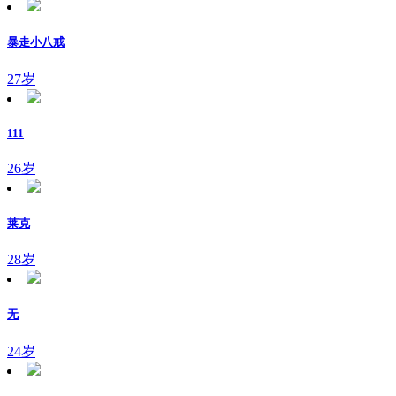
暴走小八戒
27岁
111
26岁
莱克
28岁
无
24岁