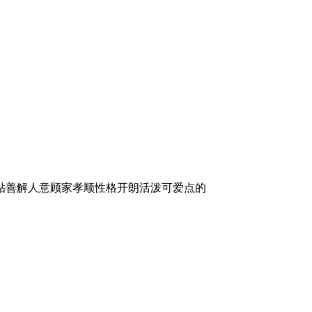
贴善解人意顾家孝顺性格开朗活泼可爱点的