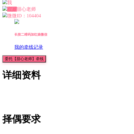
我
红娘
甜心老师
微微
ID：104404
长按二维码加红娘微信
我的牵线记录
委托【甜心老师】牵线
详细资料
择偶要求