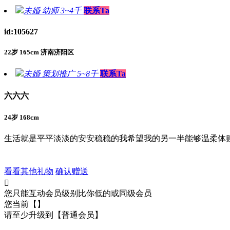
未婚
幼师
3~4千
联系Ta
id:105627
22岁 165cm 济南济阳区
未婚
策划推广
5~8千
联系Ta
六六六
24岁 168cm
生活就是平平淡淡的安安稳稳的我希望我的另一半能够温柔体
看看其他礼物
确认赠送

您只能互动会员级别比你低的或同级会员
您当前【】
请至少升级到【普通会员】