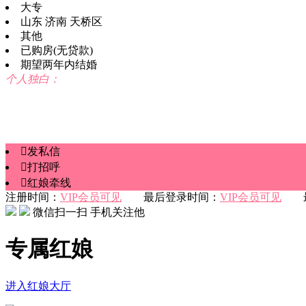
大专
山东 济南 天桥区
其他
已购房(无贷款)
期望两年内结婚
个人独白：

发私信

打招呼

红娘牵线
注册时间：
VIP会员可见
最后登录时间：
VIP会员可见
最
微信扫一扫 手机关注他
专属红娘
进入红娘大厅