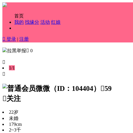
首页
我的
找缘分
活动
红娘

登录
|
注册
拉黑
举报

0

1
/
1

微微
（ID：104404）

59

关注
22岁
未婚
179cm
2~3千