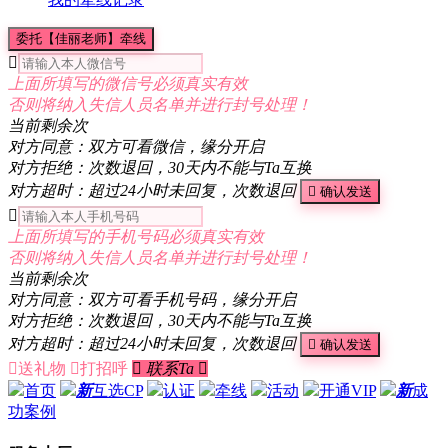
委托【佳丽老师】牵线

上面所填写的微信号必须真实有效
否则将纳入失信人员名单并进行封号处理！
当前剩余
次
对方同意：双方可看微信，缘分开启
对方拒绝：次数退回，30天内不能与Ta互换
对方超时：超过24小时未回复，次数退回

确认发送

上面所填写的手机号码必须真实有效
否则将纳入失信人员名单并进行封号处理！
当前剩余
次
对方同意：双方可看手机号码，缘分开启
对方拒绝：次数退回，30天内不能与Ta互换
对方超时：超过24小时未回复，次数退回

确认发送

送礼物

打招呼

联系Ta

首页
新
互选CP
认证
牵线
活动
开通VIP
新
成
功案例