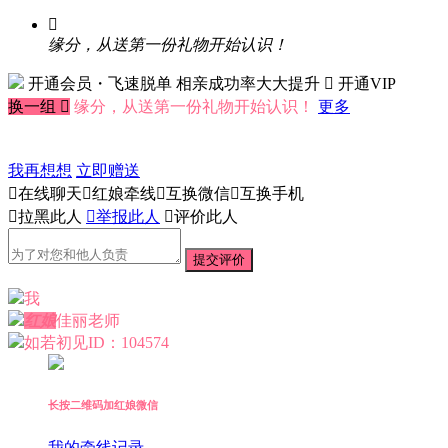

缘分，从送第一份礼物开始认识！
开通会员・飞速脱单
相亲成功率大大提升
 开通VIP
换一组

缘分，从送第一份礼物开始认识！
更多
我再想想
立即赠送

在线聊天

红娘牵线

互换微信

互换手机

拉黑此人

举报此人

评价此人
提交评价
我
红娘
佳丽老师
如若初见
ID：104574
长按二维码加红娘微信
我的牵线记录