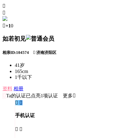



+1
0
如若初见
相亲ID:104574

济南济阳区
41岁
165cm
1千以下
资料
相册

Ta的认证
已点亮1项认证 更多


手机认证

