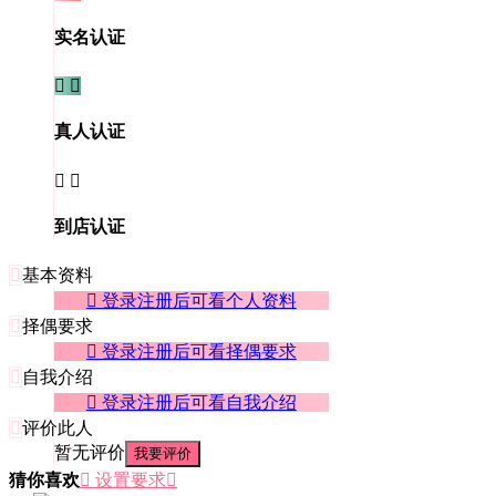
实名认证


真人认证


到店认证

基本资料
 登录注册后可看个人资料

择偶要求
 登录注册后可看择偶要求

自我介绍
 登录注册后可看自我介绍

评价此人
暂无评价
我要评价
猜你喜欢
 设置要求
