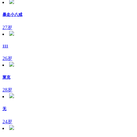
暴走小八戒
27岁
111
26岁
莱克
28岁
无
24岁