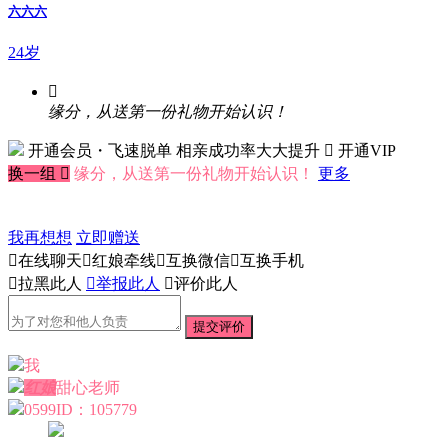
六六六
24岁

缘分，从送第一份礼物开始认识！
开通会员・飞速脱单
相亲成功率大大提升
 开通VIP
换一组

缘分，从送第一份礼物开始认识！
更多
我再想想
立即赠送

在线聊天

红娘牵线

互换微信

互换手机

拉黑此人

举报此人

评价此人
提交评价
我
红娘
甜心老师
0599
ID：105779