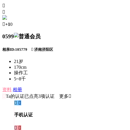



+1
0
0599
相亲ID:105779

济南济阳区
21岁
170cm
操作工
5~8千
资料
相册

Ta的认证
已点亮3项认证 更多


手机认证

