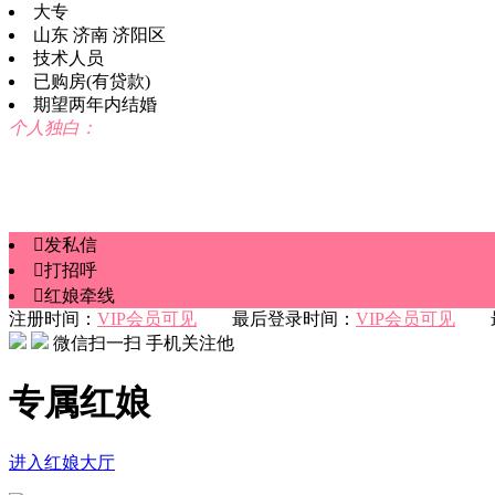
大专
山东 济南 济阳区
技术人员
已购房(有贷款)
期望两年内结婚
个人独白：

发私信

打招呼

红娘牵线
注册时间：
VIP会员可见
最后登录时间：
VIP会员可见
最
微信扫一扫 手机关注他
专属红娘
进入红娘大厅