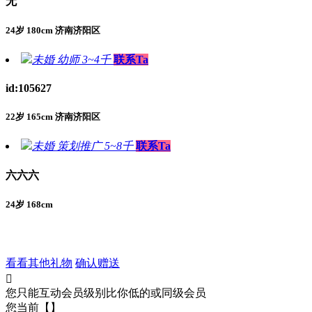
无
24岁 180cm 济南济阳区
未婚
幼师
3~4千
联系Ta
id:105627
22岁 165cm 济南济阳区
未婚
策划推广
5~8千
联系Ta
六六六
24岁 168cm
看看其他礼物
确认赠送

您只能互动会员级别比你低的或同级会员
您当前【】