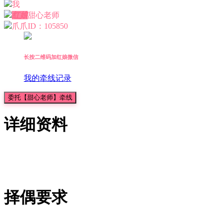
我
红娘
甜心老师
爪爪
ID：105850
长按二维码加红娘微信
我的牵线记录
委托【甜心老师】牵线
详细资料
择偶要求