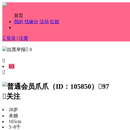
首页
我的
找缘分
活动
红娘

登录
|
注册
拉黑
举报

0

1
/
1

爪爪
（ID：105850）

97

关注
28岁
未婚
165cm
5~8千